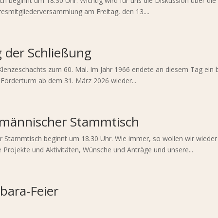
isch beginnt um 18.30 Uhr. Wichtig wird für uns die Diskussion über d
hresmitgliederversammlung am Freitag, den 13....
g der Schließung
Klenzeschachts zum 60. Mal. Im Jahr 1966 endete an diesem Tag ein b
Förderturm ab dem 31. März 2026 wieder...
gmännischer Stammtisch
der Stammtisch beginnt um 18.30 Uhr. Wie immer, so wollen wir wiede
 Projekte und Aktivitäten, Wünsche und Anträge und unsere...
bara-Feier