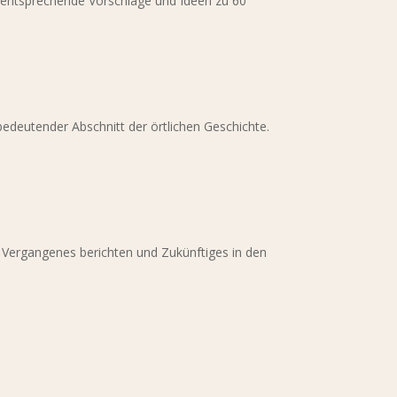
ie entsprechende Vorschläge und Ideen zu 60
edeutender Abschnitt der örtlichen Geschichte.
r Vergangenes berichten und Zukünftiges in den