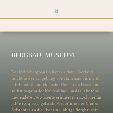
BERGBAU MUSEUM
Der Kohlebergbau im bayerischen Oberland
reicht in der Umgebung von Hausham bis ins 16.
Jahrhundert zurück. In der Gemeinde Hausham
selbst begann der Kohleabbau um das Jahr 1860
und endete 1966. Heute erinnert nur noch der im
Jahre 1934-1937 gebaute Förderturm des Klenze-
Schachtes an die über 100-jährige Bergbauzeit.